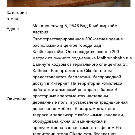
Категория
отеля:
Maibrunnenweg 5, 9546 Бад Кляйнкирхайм,
Адрес:
Австрия
Этот отреставрированное 300-летнее здание
расположено в центре города Бад
Кляйнкирххайм. Оно находится всего в 200
метрах от лыжного подъемника Maibrunnbahn и в
1 минуте ходьбы от термального спа-центра St.
Kathrein. В апартаментах Ciketto гостям
предоставляется бесплатный беспроводной
доступ в Интернет. На территории комплекса
работает итальянский ресторан с баром.В
просторных апартаментах настелены
Описание:
деревянные полы и установлена традиционная
деревянная мебель. В апартаментах есть
терраса и телевизор с кабельными каналами,
оборудована кухня или мини-кухня и
предусмотрена ванная комната с феном.На
территории отеля Ciketto есть бесплатная