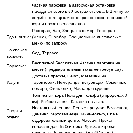
частная парковка, а автобусная остановка
находится всего в 50 метрах отсюда. В 2 минутах
ходьбы от апартаментов расположен теннисный
корт и прокат велосипедов.
Ресторан, Бар, Завтрак в номер, Ресторан
Еда и питье:
(меню), Снэк-бар, Специальные диетические
меню (по запросу)
На свежем
Сад, Терраса
воздухе:
Бесплатно! Бесплатная Частная парковка на
Парковка:
месте (предварительный заказ не требуется) .
Доставка прессы, Сейф, Магазины на
Услуги:
территории, Номера для некурящих, Семейные
номера, Отопление, Места для курения
Теннисный корт, Поле для гольфа (в пределах 3
км), Рыбная ловля, Катание на лыжах,
Настольный теннис, Пешие прогулки, Велоспорт,
Спорт и
Дайвинг, Верховая езда, Мини-гольф, Спа и
отдых:
оздоровительный центр, Массаж, Прокат
велосипедов, Библиотека, Детская игровая
площадка, Караоке, Ночной клуб/Диджей